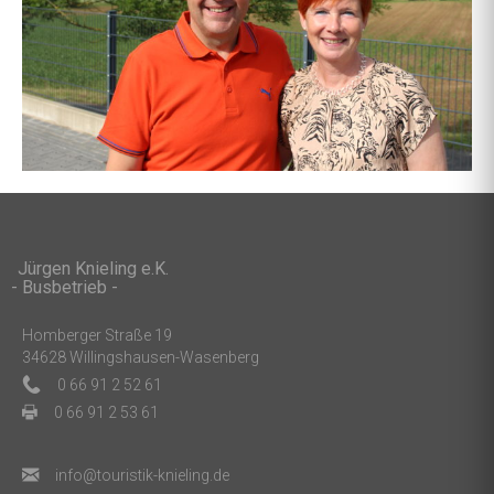
Jürgen Knieling e.K.
- Busbetrieb -
Homberger Straße 19
34628 Willingshausen-Wasenberg
0 66 91 2 52 61
0 66 91 2 53 61
ed.gnileink-kitsiruot@ofni